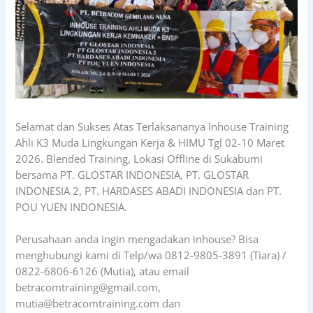
Selamat dan Sukses Atas Terlaksananya Inhouse Training
Ahli K3 Muda Lingkungan Kerja & HIMU Tgl 02-10 Maret
2026. Blended Training, Lokasi Offline di Sukabumi
bersama PT. GLOSTAR INDONESIA, PT. GLOSTAR
INDONESIA 2, PT. HARDASES ABADI INDONESIA dan PT.
POU YUEN INDONESIA.
Perusahaan anda ingin mengadakan inhouse? Bisa
menghubungi kami di Telp/wa 0812-9805-3891 (Tiara) /
0822-6806-6126 (Mutia), atau email
betracomtraining@gmail.com,
mutia@betracomtraining.com dan