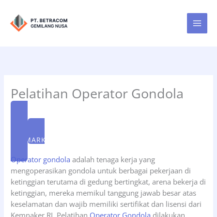
Lewati
ke
konten
Pelatihan Operator Gondola
FORM PENDAFTARAN
WA MARKETING
Operator gondola
adalah tenaga kerja yang
mengoperasikan gondola untuk berbagai pekerjaan di
ketinggian terutama di gedung bertingkat, arena bekerja di
ketinggian, mereka memikul tanggung jawab besar atas
keselamatan dan wajib memiliki sertifikat dan lisensi dari
Kemnaker RI. Pelatihan
Operator Gondola
dilakukan