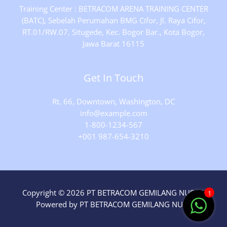
Training Center : BETRACOM ARENA TRAINING CENTER
(BATC), Sebelah Perumahan BMG Cifor, Jl. Raya Cifor,
RT.01/RW.07, Situgede, Kec. Bogor Bar., Kota Bogor,
Jawa Barat 16115
Get In Touch
Rt. 66, Downtown, Washington, DC
info@example.com​
1-800-1234-567
+001 987-654-3210
Copyright © 2026 PT BETRACOM GEMILANG NUSA |
1
Powered by PT BETRACOM GEMILANG NUSA