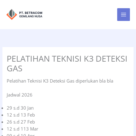
Lewati
ke
konten
PELATIHAN TEKNISI K3 DETEKSI
GAS
Pelatihan Teknisi K3 Deteksi Gas diperlukan bla bla
Jadwal 2026
29 s.d 30 Jan
12 s.d 13 Feb
26 s.d 27 Feb
12 s.d 113 Mar
09 s.d 10 Apr