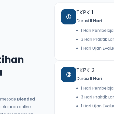
TKPK 1
①
Durasi
5 Hari
1 Hari Pembelaja
3 Hari Praktik L
1 Hari Ujian Evalu
tihan
a
TKPK 2
②
Durasi
5 Hari
1 Hari Pembelaja
3 Hari Praktik L
n metode
Blended
1 Hari Ujian Evalu
belajaran online