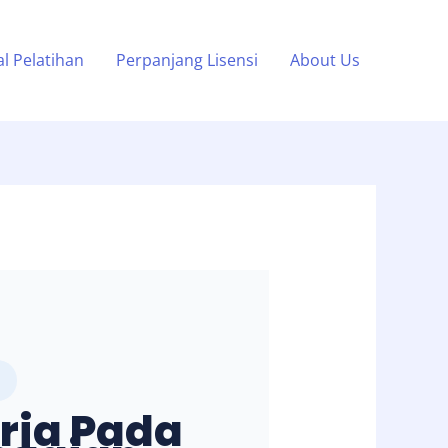
l Pelatihan
Perpanjang Lisensi
About Us
rja Pada