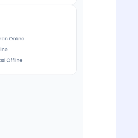
ran Online
line
asi Offline