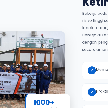
Keti
Bekerja pada 
risiko tinggi
keselamatan,
Bekerja di K
dengan peng
secara aman 
Memah
✓
Prakti
✓
1000+