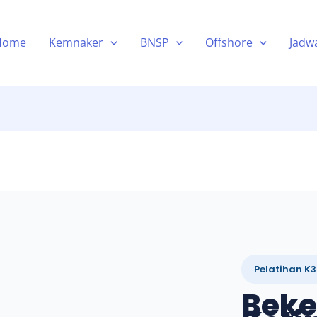
Home
Kemnaker
BNSP
Offshore
Jadwa
Pelatihan K3
Beke