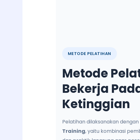
METODE PELATIHAN
Metode Pela
Bekerja Pad
Ketinggian
Pelatihan dilaksanakan denga
Training
, yaitu kombinasi pem