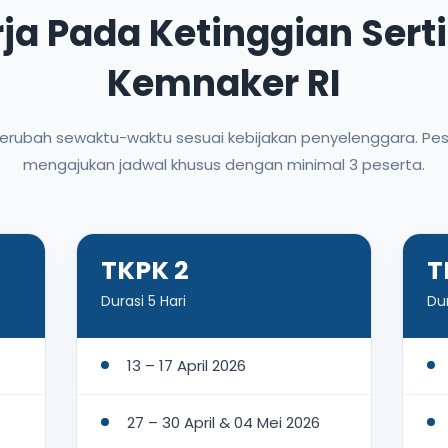
ja Pada Ketinggian Serti
Kemnaker RI
erubah sewaktu-waktu sesuai kebijakan penyelenggara. Pes
mengajukan jadwal khusus dengan minimal 3 peserta.
TKPK 2
T
Durasi 5 Hari
Dur
13 – 17 April 2026
27 – 30 April & 04 Mei 2026