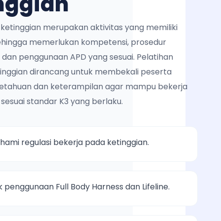
nggian
ketinggian merupakan aktivitas yang memiliki
 sehingga memerlukan kompetensi, prosedur
 dan penggunaan APD yang sesuai. Pelatihan
etinggian dirancang untuk membekali peserta
etahuan dan keterampilan agar mampu bekerja
sesuai standar K3 yang berlaku.
ami regulasi bekerja pada ketinggian.
k penggunaan Full Body Harness dan Lifeline.