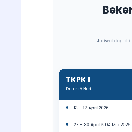
Beker
Jadwal dapat b
TKPK 1
Durasi 5 Hari
13 – 17 April 2026
27 – 30 April & 04 Mei 2026