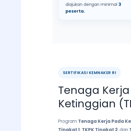
diajukan dengan minimal
3
peserta.
07 – 11 September 2026
21 – 25 September 2026
06 – 09 Oktober 2026
19 – 23 Oktober 2026
SERTIFIKASI KEMNAKER RI
09 – 13 November 2026
Tenaga Kerja
23 – 27 November 2026
Ketinggian (T
07 – 11 Desember 2026
Program
Tenaga Kerja Pada Ke
Tingkat 1
,
TKPK Tingkat 2
, dan