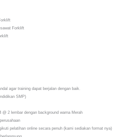
rklift
awat Forklift
klift
dal agar training dapat berjalan dengan baik.
endidikan SMP)
×4 @ 2 lembar dengan background warna Merah
 perusahaan
ikuti pelatihan online secara penuh (kami sediakan format nya)
 berlangsung