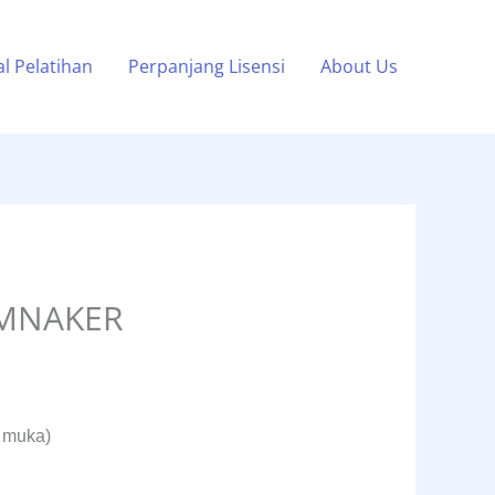
l Pelatihan
Perpanjang Lisensi
About Us
EMNAKER
p muka)