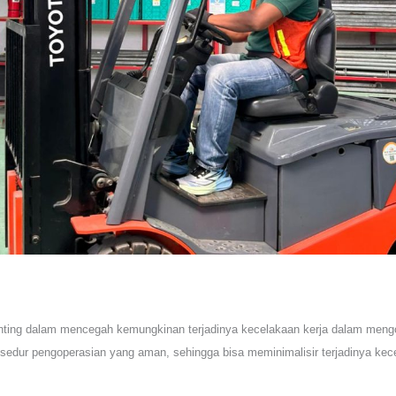
enting dalam mencegah kemungkinan terjadinya kecelakaan kerja dalam mengope
edur pengoperasian yang aman, sehingga bisa meminimalisir terjadinya kece