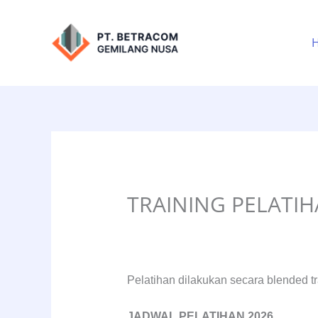
Lewati
ke
konten
TRAINING PELATI
Pelatihan dilakukan secara blended tra
JADWAL PELATIHAN 2026