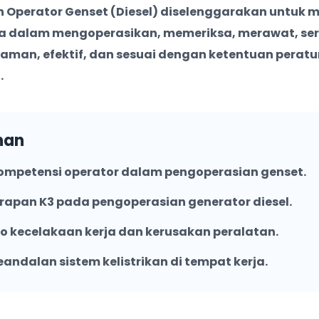
an Operator Genset (Diesel) diselenggarakan untuk
or Genset (Diesel)
ja dalam mengoperasikan, memeriksa, merawat, se
a aman, efektif, dan sesuai dengan ketentuan perat
.
ber 2026
or Genset (Diesel)
han
mpetensi operator dalam pengoperasian genset.
pan K3 pada pengoperasian generator diesel.
ko kecelakaan kerja dan kerusakan peralatan.
ndalan sistem kelistrikan di tempat kerja.