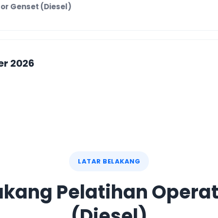
or Genset (Diesel)
er 2026
or Genset (Diesel)
ber 2026
or Genset (Diesel)
LATAR BELAKANG
akang Pelatihan Opera
 1–2 Oktober 2026
(Diesel)