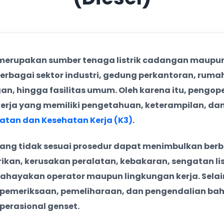
or Genset (Diesel)
 merupakan sumber tenaga listrik cadangan maupun
r 2026
rbagai sektor industri, gedung perkantoran, rumah
or Genset (Diesel)
n, hingga fasilitas umum. Oleh karena itu, pengop
kerja yang memiliki pengetahuan, keterampilan, da
atan dan Kesehatan Kerja (K3)
.
r 2026
ng tidak sesuai prosedur dapat menimbulkan berbag
or Genset (Diesel)
ikan, kerusakan peralatan, kebakaran, sengatan li
hayakan operator maupun lingkungan kerja. Selain
emeriksaan, pemeliharaan, dan pengendalian ba
perasional genset.
ber 2026