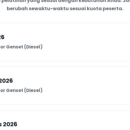
al pelatihan yang sesuai dengan kebutuhan Anda. J
berubah sewaktu-waktu sesuai kuota peserta.
26
or Genset (Diesel)
2026
or Genset (Diesel)
s 2026