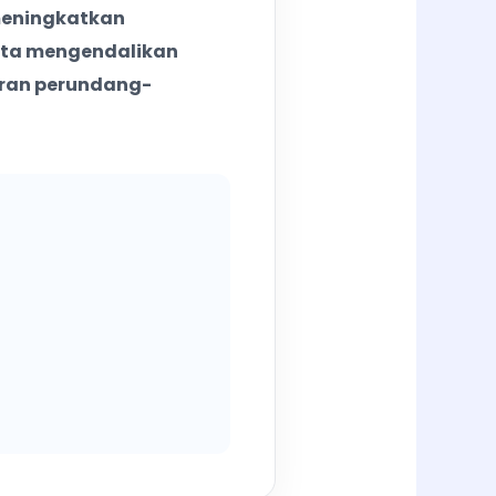
 meningkatkan
rta mengendalikan
uran perundang-