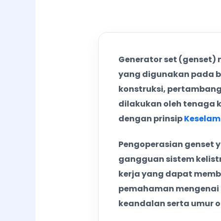
Pelatihan Operat
SEP
Generator set (genset)
13-16
13–16 Oktobe
yang digunakan pada be
Pelatihan Operat
OKT
konstruksi, pertambanga
dilakukan oleh tenaga 
dengan prinsip
Keselam
27-30
27–30 Oktobe
Pengoperasian genset ya
Pelatihan Operat
OKT
gangguan sistem kelistr
kerja yang dapat memba
pemahaman mengenai p
keandalan serta umur o
10-13
10–13 Novem