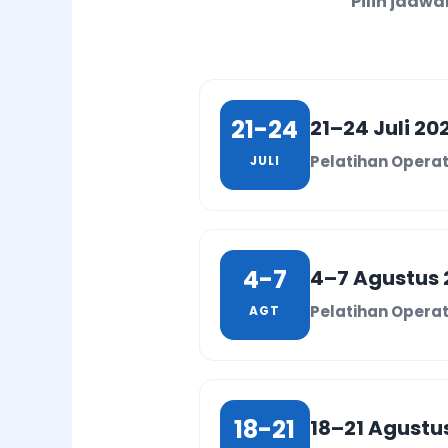
Pilih jadw
21-24
21–24 Juli 20
Pelatihan Operat
JULI
4-7
4–7 Agustus 
Pelatihan Operat
AGT
18-21
18–21 Agustu