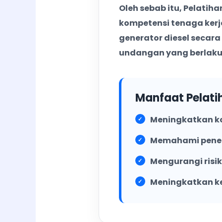
Oleh sebab itu, Pelatih
Pelatihan Operat
NOV
kompetensi tenaga ker
generator diesel secar
undangan yang berlaku
24-27
24–27 Novem
Pelatihan Operat
NOV
Manfaat Pelati
Meningkatkan ko
Memahami penera
Mengurangi risi
Meningkatkan kea