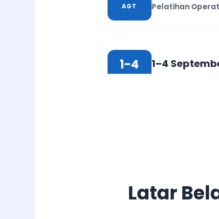
Pelatihan Operat
AGT
1-4
1–4 Septemb
Pelatihan Operat
SEP
15-18
15–18 Septem
Pelatihan Operat
SEP
Latar Bel
29-2
29–30 Sept &