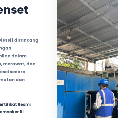
enset
Diesel) dirancang
engan
pilan dalam
, merawat, dan
esel secara
amatan dan
ertifikat Resmi
emnaker RI