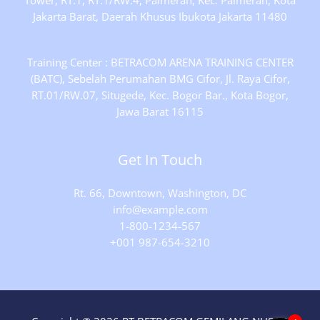
Tower, RT.1, RT.1/RW.4, Palmerah, Kec. Palmerah, Kota
Jakarta Barat, Daerah Khusus Ibukota Jakarta 11480
Training Center : BETRACOM ARENA TRAINING CENTER
(BATC), Sebelah Perumahan BMG Cifor, Jl. Raya Cifor,
RT.01/RW.07, Situgede, Kec. Bogor Bar., Kota Bogor,
Jawa Barat 16115
Get In Touch
Rt. 66, Downtown, Washington, DC
info@example.com​
1-800-1234-567
+001 987-654-3210