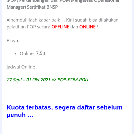
(POP) Pertambangan dan POM (Pengawas Operasional
Manager) Sertifikat BNSP
Alhamdulillaah kabar baik … Kini sudah bisa dilakukan
pelatihan POP secara
OFFLINE
dan
ONLINE
!
Biaya:
Online:
7,5jt
Jadwal Online
27 Sept – 01 Okt 2021 => POP-POM-POU
Kuota terbatas, segera daftar sebelum
penuh …