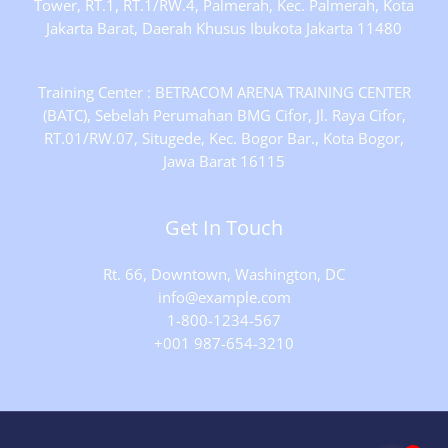
Tower, RT.1, RT.1/RW.4, Palmerah, Kec. Palmerah, Kota
Jakarta Barat, Daerah Khusus Ibukota Jakarta 11480
Training Center : BETRACOM ARENA TRAINING CENTER
(BATC), Sebelah Perumahan BMG Cifor, Jl. Raya Cifor,
RT.01/RW.07, Situgede, Kec. Bogor Bar., Kota Bogor,
Jawa Barat 16115
Get In Touch
Rt. 66, Downtown, Washington, DC
info@example.com​
1-800-1234-567
+001 987-654-3210