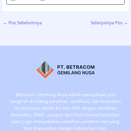
←
Pos Sebelumnya
Selanjutnya Pos
→
Betracom Gemilang Nusa adalah perusahaan jasa
bergerak di bidang pelatihan, sertifikasi, dan konsultasi
terutamanya adalah K3 atau HSE dengan sertifikasi
Kemnaker, BNSP, ataupun sertifikat internal/pelatihan.
Kami juga menyediakan pelatihan-pelatihan lain yang
bisa disesuaikan dengan kebutuhan klien.