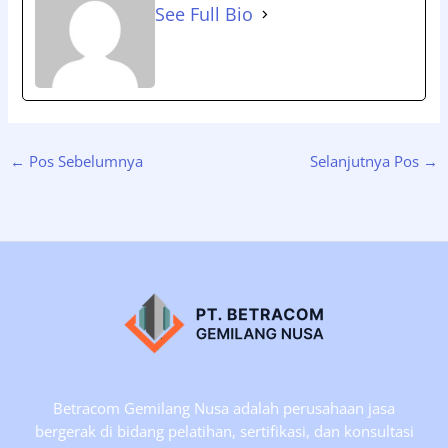
See Full Bio
←
Pos Sebelumnya
Selanjutnya Pos
→
Betracom Gemilang Nusa adalah perusahaan jasa
bergerak di bidang pelatihan, sertifikasi, dan konsultasi