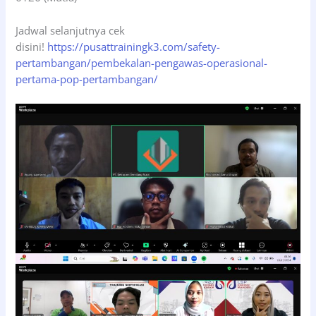
Jadwal selanjutnya cek
disini!
https://pusattrainingk3.com/safety-
pertambangan/pembekalan-pengawas-operasional-
pertama-pop-pertambangan/