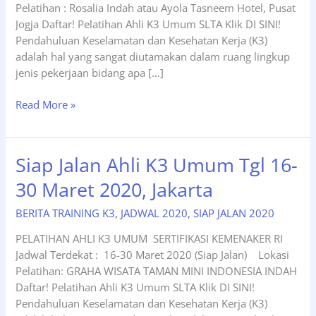
Pelatihan : Rosalia Indah atau Ayola Tasneem Hotel, Pusat
Jogja Daftar! Pelatihan Ahli K3 Umum SLTA Klik DI SINI!
Pendahuluan Keselamatan dan Kesehatan Kerja (K3)
adalah hal yang sangat diutamakan dalam ruang lingkup
jenis pekerjaan bidang apa […]
Siap
Read More »
Jalan
Ahli
K3
Siap Jalan Ahli K3 Umum Tgl 16-
Umum
30 Maret 2020, Jakarta
Tgl
02-
BERITA TRAINING K3
,
JADWAL 2020
,
SIAP JALAN 2020
15
Maret
PELATIHAN AHLI K3 UMUM SERTIFIKASI KEMENAKER RI
2020,Jogjakarta.
Jadwal Terdekat : 16-30 Maret 2020 (Siap Jalan) Lokasi
Pelatihan: GRAHA WISATA TAMAN MINI INDONESIA INDAH
Daftar! Pelatihan Ahli K3 Umum SLTA Klik DI SINI!
Pendahuluan Keselamatan dan Kesehatan Kerja (K3)