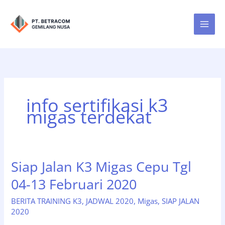
Lewati
ke
konten
info sertifikasi k3
migas terdekat
Siap Jalan K3 Migas Cepu Tgl
04-13 Februari 2020
BERITA TRAINING K3
,
JADWAL 2020
,
Migas
,
SIAP JALAN
2020