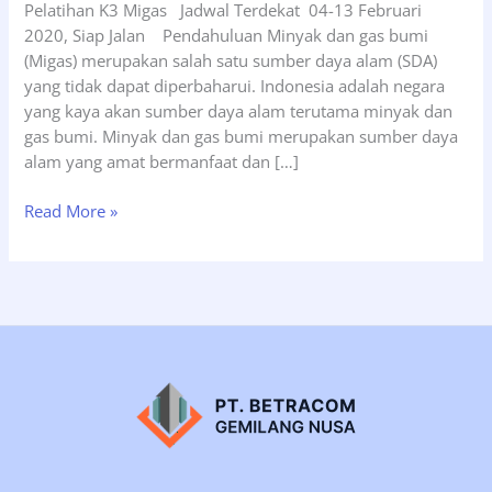
Pelatihan K3 Migas Jadwal Terdekat 04-13 Februari
2020, Siap Jalan Pendahuluan Minyak dan gas bumi
(Migas) merupakan salah satu sumber daya alam (SDA)
yang tidak dapat diperbaharui. Indonesia adalah negara
yang kaya akan sumber daya alam terutama minyak dan
gas bumi. Minyak dan gas bumi merupakan sumber daya
alam yang amat bermanfaat dan […]
Siap
Read More »
Jalan
K3
Migas
Cepu
Tgl
04-
13
Februari
2020