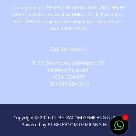
Training Center : BETRACOM ARENA TRAINING CENTER
(BATC), Sebelah Perumahan BMG Cifor, Jl. Raya Cifor,
RT.01/RW.07, Situgede, Kec. Bogor Bar., Kota Bogor,
Jawa Barat 16115
Get In Touch
Rt. 66, Downtown, Washington, DC
info@example.com​
1-800-1234-567
+001 987-654-3210
Copyright © 2026 PT BETRACOM GEMILANG NUSA |
1
Powered by PT BETRACOM GEMILANG NUSA