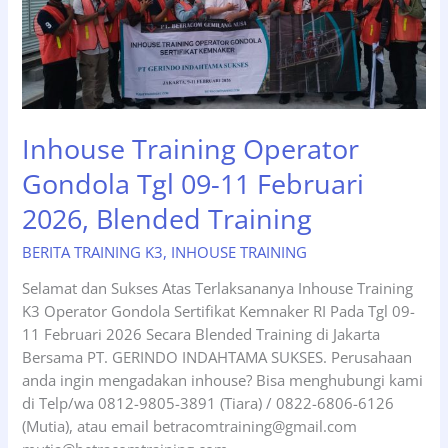
Inhouse Training Operator
Gondola Tgl 09-11 Februari
2026, Blended Training
BERITA TRAINING K3
,
INHOUSE TRAINING
Selamat dan Sukses Atas Terlaksananya Inhouse Training
K3 Operator Gondola Sertifikat Kemnaker RI Pada Tgl 09-
11 Februari 2026 Secara Blended Training di Jakarta
Bersama PT. GERINDO INDAHTAMA SUKSES. Perusahaan
anda ingin mengadakan inhouse? Bisa menghubungi kami
di Telp/wa 0812-9805-3891 (Tiara) / 0822-6806-6126
(Mutia), atau email betracomtraining@gmail.com