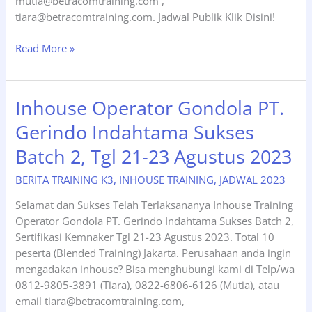
mutia@betracomtraining.com ,
tiara@betracomtraining.com. Jadwal Publik Klik Disini!
Inhouse
Read More »
Training
Operator
Gondola
Inhouse Operator Gondola PT.
Tgl
Gerindo Indahtama Sukses
09-
11
Batch 2, Tgl 21-23 Agustus 2023
Februari
2026,
BERITA TRAINING K3
,
INHOUSE TRAINING
,
JADWAL 2023
Blended
Selamat dan Sukses Telah Terlaksananya Inhouse Training
Training
Operator Gondola PT. Gerindo Indahtama Sukses Batch 2,
Sertifikasi Kemnaker Tgl 21-23 Agustus 2023. Total 10
peserta (Blended Training) Jakarta. Perusahaan anda ingin
mengadakan inhouse? Bisa menghubungi kami di Telp/wa
0812-9805-3891 (Tiara), 0822-6806-6126 (Mutia), atau
email tiara@betracomtraining.com,