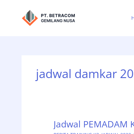
Lewati
ke
konten
jadwal damkar 2
Jadwal PEMADAM K