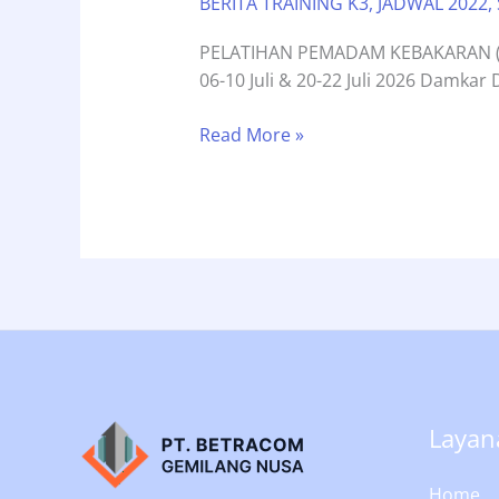
BERITA TRAINING K3
,
JADWAL 2022
,
PELATIHAN PEMADAM KEBAKARAN (
06-10 Juli & 20-22 Juli 2026 Da
Jadwal
Read More »
PEMADAM
KEBAKARAN
(DAMKAR)
Juli
2026
Layan
Home