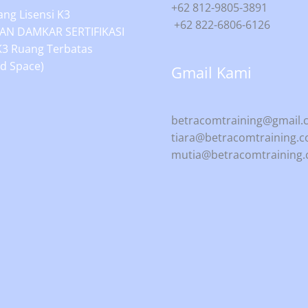
+62 812-9805-3891
ng Lisensi K3
+62 822-6806-6126
AN DAMKAR SERTIFIKASI
K3 Ruang Terbatas
d Space)
Gmail Kami
betracomtraining@gmail
tiara@betracomtraining.
mutia@betracomtraining