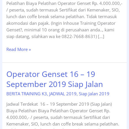
Pelatihan Biaya Pelatihan Operator Genset Rp. 4.000.000,-
/ peserta, sudah termasuk Sertifikat dari Kemenaker, SIO,
lunch dan coffe break selama pelatihan. Tidak termasuk
akomodasi dan pajak. (Ingin Inhouse Training Operator
Genset?, minimal 10 orang di perusahaan anda.., kami
siap datang, silahkan wa ke 0822-7668-8631) […]
Operator
Read More »
Genset
14
–
Operator Genset 16 – 19
17
September 2019 Siap Jalan
Oktober
2019
BERITA TRAINING K3
,
JADWAL 2019
,
Siap Jalan 2019
Siap
Jalan
Jadwal Terdekat 16 – 19 September 2019 (Siap Jalan)
Biaya Pelatihan Biaya Pelatihan Operator Genset Rp.
4.000.000,- / peserta, sudah termasuk Sertifikat dari
Kemenaker, SIO, lunch dan coffe break selama pelatihan.