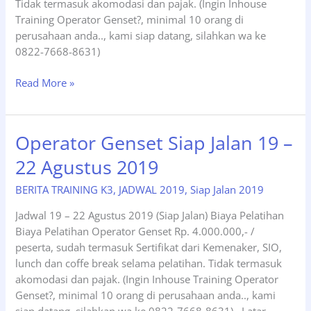
Tidak termasuk akomodasi dan pajak. (Ingin Inhouse
Training Operator Genset?, minimal 10 orang di
perusahaan anda.., kami siap datang, silahkan wa ke
0822-7668-8631)
Operator
Read More »
Genset
16
–
Operator Genset Siap Jalan 19 –
19
22 Agustus 2019
September
2019
BERITA TRAINING K3
,
JADWAL 2019
,
Siap Jalan 2019
Siap
Jalan
Jadwal 19 – 22 Agustus 2019 (Siap Jalan) Biaya Pelatihan
Biaya Pelatihan Operator Genset Rp. 4.000.000,- /
peserta, sudah termasuk Sertifikat dari Kemenaker, SIO,
lunch dan coffe break selama pelatihan. Tidak termasuk
akomodasi dan pajak. (Ingin Inhouse Training Operator
Genset?, minimal 10 orang di perusahaan anda.., kami
siap datang, silahkan wa ke 0822-7668-8631) Latar