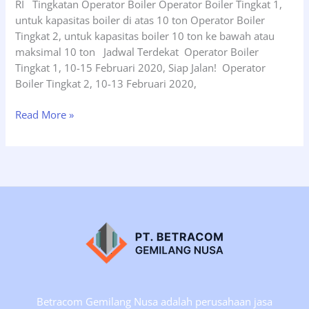
RI Tingkatan Operator Boiler Operator Boiler Tingkat 1,
untuk kapasitas boiler di atas 10 ton Operator Boiler
Tingkat 2, untuk kapasitas boiler 10 ton ke bawah atau
maksimal 10 ton Jadwal Terdekat Operator Boiler
Tingkat 1, 10-15 Februari 2020, Siap Jalan! Operator
Boiler Tingkat 2, 10-13 Februari 2020,
Siap
Read More »
Jalan
Operator
Boiler
Kelas
1&2
Mulai
Tgl
10-
15
Februari
2020,
Betracom Gemilang Nusa adalah perusahaan jasa
Jakarta.