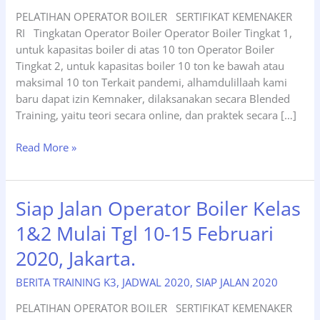
PELATIHAN OPERATOR BOILER SERTIFIKAT KEMENAKER
RI Tingkatan Operator Boiler Operator Boiler Tingkat 1,
untuk kapasitas boiler di atas 10 ton Operator Boiler
Tingkat 2, untuk kapasitas boiler 10 ton ke bawah atau
maksimal 10 ton Terkait pandemi, alhamdulillaah kami
baru dapat izin Kemnaker, dilaksanakan secara Blended
Training, yaitu teori secara online, dan praktek secara […]
Jadwal
Read More »
Terdekat
Operator
Boiler
Siap Jalan Operator Boiler Kelas
01-
1&2 Mulai Tgl 10-15 Februari
06
Februari
2020, Jakarta.
2021,
Blended
BERITA TRAINING K3
,
JADWAL 2020
,
SIAP JALAN 2020
Training.
PELATIHAN OPERATOR BOILER SERTIFIKAT KEMENAKER