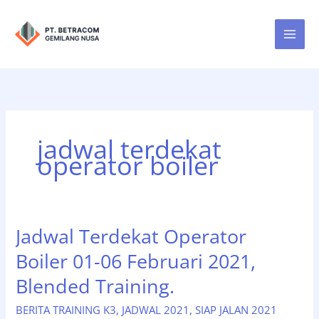
Lewati
ke
konten
jadwal terdekat
operator boiler
Jadwal Terdekat Operator
Boiler 01-06 Februari 2021,
Blended Training.
BERITA TRAINING K3
,
JADWAL 2021
,
SIAP JALAN 2021