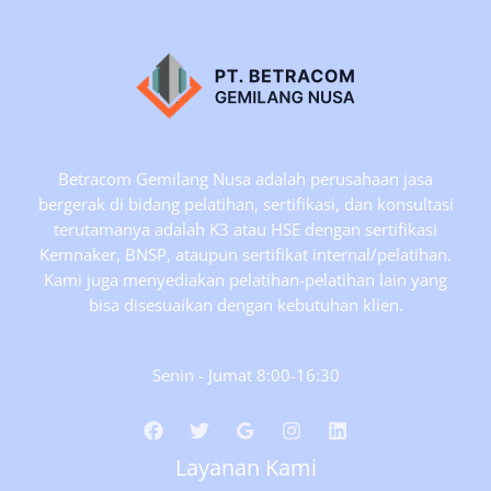
Tingkat-
1
(TKPK-
1)
Tgl
13-
17
Betracom Gemilang Nusa adalah perusahaan jasa
April
bergerak di bidang pelatihan, sertifikasi, dan konsultasi
2026.
terutamanya adalah K3 atau HSE dengan sertifikasi
Kemnaker, BNSP, ataupun sertifikat internal/pelatihan.
Kami juga menyediakan pelatihan-pelatihan lain yang
bisa disesuaikan dengan kebutuhan klien.
Senin - Jumat 8:00-16:30
Layanan Kami