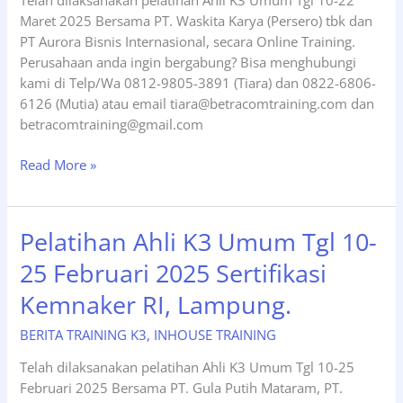
Telah dilaksanakan pelatihan Ahli K3 Umum Tgl 10-22
Maret 2025 Bersama PT. Waskita Karya (Persero) tbk dan
PT Aurora Bisnis Internasional, secara Online Training.
Perusahaan anda ingin bergabung? Bisa menghubungi
kami di Telp/Wa 0812-9805-3891 (Tiara) dan 0822-6806-
6126 (Mutia) atau email tiara@betracomtraining.com dan
betracomtraining@gmail.com
Pelatihan
Read More »
Ahli
K3
Umum
Pelatihan Ahli K3 Umum Tgl 10-
Sertifikasi
25 Februari 2025 Sertifikasi
Kemnaker
RI
Kemnaker RI, Lampung.
Tgl
10-
BERITA TRAINING K3
,
INHOUSE TRAINING
22
Telah dilaksanakan pelatihan Ahli K3 Umum Tgl 10-25
Maret
Februari 2025 Bersama PT. Gula Putih Mataram, PT.
2025,