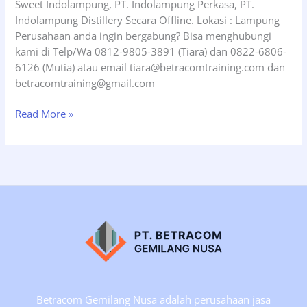
Sweet Indolampung, PT. Indolampung Perkasa, PT.
Full
Indolampung Distillery Secara Offline. Lokasi : Lampung
Online.
Perusahaan anda ingin bergabung? Bisa menghubungi
kami di Telp/Wa 0812-9805-3891 (Tiara) dan 0822-6806-
6126 (Mutia) atau email tiara@betracomtraining.com dan
betracomtraining@gmail.com
Pelatihan
Read More »
Ahli
K3
Umum
Tgl
10-
25
Februari
2025
Sertifikasi
Kemnaker
RI,
Betracom Gemilang Nusa adalah perusahaan jasa
Lampung.