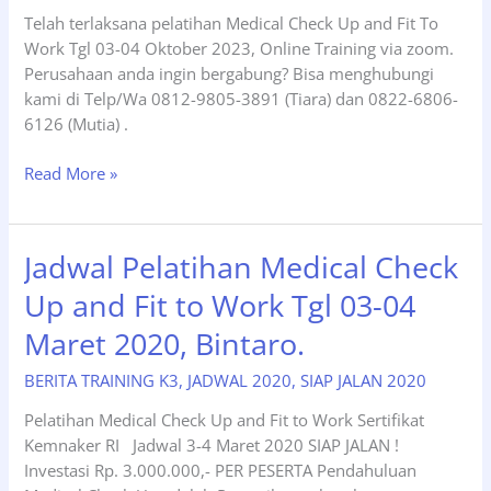
Telah terlaksana pelatihan Medical Check Up and Fit To
Work Tgl 03-04 Oktober 2023, Online Training via zoom.
Perusahaan anda ingin bergabung? Bisa menghubungi
kami di Telp/Wa 0812-9805-3891 (Tiara) dan 0822-6806-
6126 (Mutia) .
Training
Read More »
Medical
Check
Up
Jadwal Pelatihan Medical Check
and
Up and Fit to Work Tgl 03-04
Fit
To
Maret 2020, Bintaro.
Work
(MCU)
BERITA TRAINING K3
,
JADWAL 2020
,
SIAP JALAN 2020
Tgl
Pelatihan Medical Check Up and Fit to Work Sertifikat
03-
Kemnaker RI Jadwal 3-4 Maret 2020 SIAP JALAN !
04
Investasi Rp. 3.000.000,- PER PESERTA Pendahuluan
Oktober