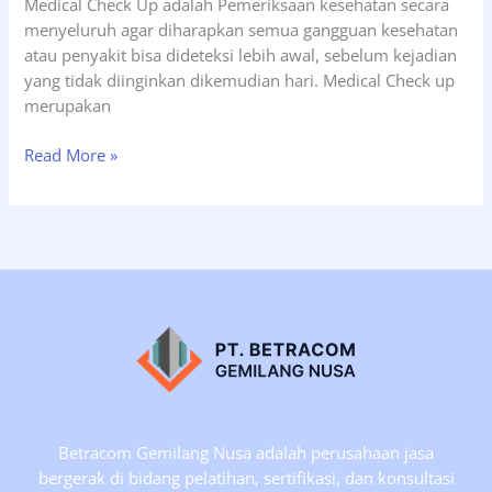
Medical Check Up adalah Pemeriksaan kesehatan secara
2023
menyeluruh agar diharapkan semua gangguan kesehatan
atau penyakit bisa dideteksi lebih awal, sebelum kejadian
yang tidak diinginkan dikemudian hari. Medical Check up
merupakan
Jadwal
Read More »
Pelatihan
Medical
Check
Up
and
Fit
to
Work
Tgl
03-
04
Betracom Gemilang Nusa adalah perusahaan jasa
Maret
bergerak di bidang pelatihan, sertifikasi, dan konsultasi
2020,