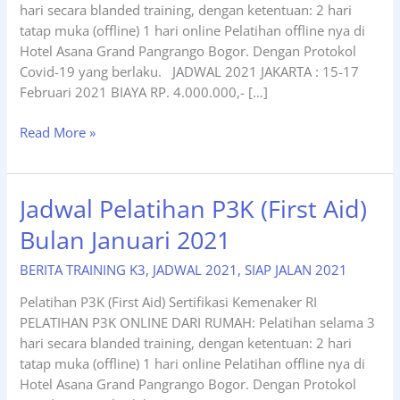
hari secara blanded training, dengan ketentuan: 2 hari
tatap muka (offline) 1 hari online Pelatihan offline nya di
Hotel Asana Grand Pangrango Bogor. Dengan Protokol
Covid-19 yang berlaku. JADWAL 2021 JAKARTA : 15-17
Februari 2021 BIAYA RP. 4.000.000,- […]
Jadwal
Read More »
Terdekat
Pelatihan
P3K
Jadwal Pelatihan P3K (First Aid)
(First
Bulan Januari 2021
Aid)
Februari
BERITA TRAINING K3
,
JADWAL 2021
,
SIAP JALAN 2021
2021
Pelatihan P3K (First Aid) Sertifikasi Kemenaker RI
PELATIHAN P3K ONLINE DARI RUMAH: Pelatihan selama 3
hari secara blanded training, dengan ketentuan: 2 hari
tatap muka (offline) 1 hari online Pelatihan offline nya di
Hotel Asana Grand Pangrango Bogor. Dengan Protokol