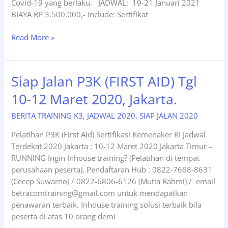
Covid-19 yang berlaku. JADWAL: 19-21 Januari 2021
BIAYA RP 3.500.000,- Include: Sertifikat
Jadwal
Read More »
Pelatihan
P3K
(First
Siap Jalan P3K (FIRST AID) Tgl
Aid)
10-12 Maret 2020, Jakarta.
Bulan
Januari
BERITA TRAINING K3
,
JADWAL 2020
,
SIAP JALAN 2020
2021
Pelatihan P3K (First Aid) Sertifikasi Kemenaker RI Jadwal
Terdekat 2020 Jakarta : 10-12 Maret 2020 Jakarta Timur –
RUNNING Ingin Inhouse training? (Pelatihan di tempat
perusahaan peserta), Pendaftaran Hub : 0822-7668-8631
(Cecep Suwarno) / 0822-6806-6126 (Mutia Rahmi) / email
betracomtraining@gmail.com untuk mendapatkan
penawaran terbaik. Inhouse training solusi terbaik bila
peserta di atas 10 orang demi