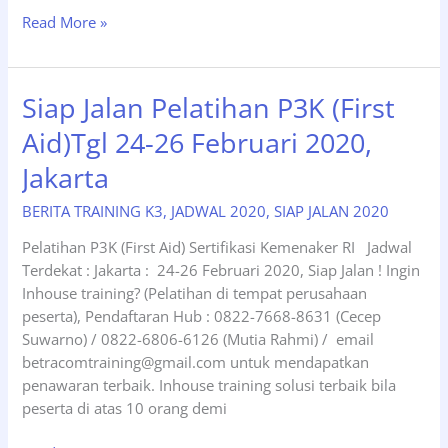
Siap
Read More »
Jalan
P3K
(FIRST
Siap Jalan Pelatihan P3K (First
AID)
Aid)Tgl 24-26 Februari 2020,
Tgl
10-
Jakarta
12
Maret
BERITA TRAINING K3
,
JADWAL 2020
,
SIAP JALAN 2020
2020,
Pelatihan P3K (First Aid) Sertifikasi Kemenaker RI Jadwal
Jakarta.
Terdekat : Jakarta : 24-26 Februari 2020, Siap Jalan ! Ingin
Inhouse training? (Pelatihan di tempat perusahaan
peserta), Pendaftaran Hub : 0822-7668-8631 (Cecep
Suwarno) / 0822-6806-6126 (Mutia Rahmi) / email
betracomtraining@gmail.com untuk mendapatkan
penawaran terbaik. Inhouse training solusi terbaik bila
peserta di atas 10 orang demi