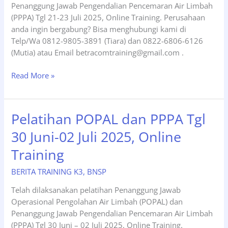
Penanggung Jawab Pengendalian Pencemaran Air Limbah
(PPPA) Tgl 21-23 Juli 2025, Online Training. Perusahaan
anda ingin bergabung? Bisa menghubungi kami di
Telp/Wa 0812-9805-3891 (Tiara) dan 0822-6806-6126
(Mutia) atau Email betracomtraining@gmail.com .
Pelatihan
Read More »
POPAL
dan
PPPA
Pelatihan POPAL dan PPPA Tgl
Tgl
30 Juni-02 Juli 2025, Online
21-
23
Training
Juli
2025,
BERITA TRAINING K3
,
BNSP
Online
Telah dilaksanakan pelatihan Penanggung Jawab
Training
Operasional Pengolahan Air Limbah (POPAL) dan
Penanggung Jawab Pengendalian Pencemaran Air Limbah
(PPPA) Tgl 30 Juni – 02 Juli 2025, Online Training.