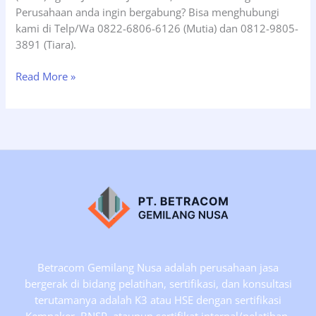
Perusahaan anda ingin bergabung? Bisa menghubungi
kami di Telp/Wa 0822-6806-6126 (Mutia) dan 0812-9805-
3891 (Tiara).
Pelatihan
Read More »
POPAL
dan
PPPA
Tgl
30
Juni-
02
Juli
2025,
Online
Training
Betracom Gemilang Nusa adalah perusahaan jasa
bergerak di bidang pelatihan, sertifikasi, dan konsultasi
terutamanya adalah K3 atau HSE dengan sertifikasi