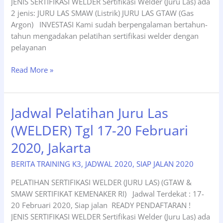
JENIS SERTIFIKASI WELDER Sertifikasi Welder (Juru Las) ada
2 jenis: JURU LAS SMAW (Listrik) JURU LAS GTAW (Gas
Argon) INVESTASI Kami sudah berpengalaman bertahun-
tahun mengadakan pelatihan sertifikasi welder dengan
pelayanan
Siap
Read More »
Jalan
WELDER
(Juru
Jadwal Pelatihan Juru Las
Las)
(WELDER) Tgl 17-20 Februari
Tgl
24
2020, Jakarta
-29
Februari,
BERITA TRAINING K3
,
JADWAL 2020
,
SIAP JALAN 2020
Jakarta.
PELATIHAN SERTIFIKASI WELDER (JURU LAS) (GTAW &
SMAW SERTIFIKAT KEMENAKER RI) Jadwal Terdekat : 17-
20 Februari 2020, Siap jalan READY PENDAFTARAN !
JENIS SERTIFIKASI WELDER Sertifikasi Welder (Juru Las) ada