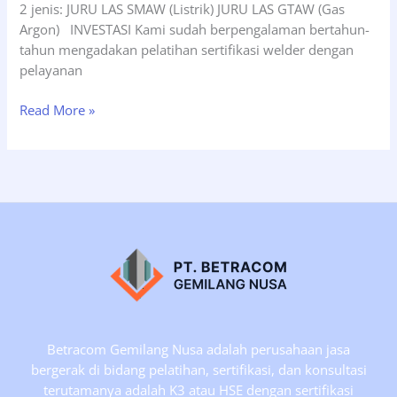
2 jenis: JURU LAS SMAW (Listrik) JURU LAS GTAW (Gas
Argon) INVESTASI Kami sudah berpengalaman bertahun-
tahun mengadakan pelatihan sertifikasi welder dengan
pelayanan
Jadwal
Read More »
Pelatihan
Juru
Las
(WELDER)
Tgl
17-
20
Februari
2020,
Jakarta
Betracom Gemilang Nusa adalah perusahaan jasa
bergerak di bidang pelatihan, sertifikasi, dan konsultasi
terutamanya adalah K3 atau HSE dengan sertifikasi