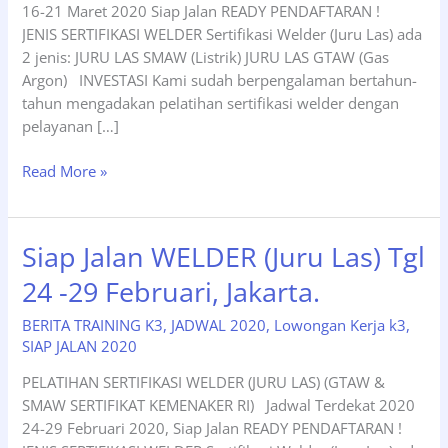
16-21 Maret 2020 Siap Jalan READY PENDAFTARAN !
JENIS SERTIFIKASI WELDER Sertifikasi Welder (Juru Las) ada
2 jenis: JURU LAS SMAW (Listrik) JURU LAS GTAW (Gas
Argon) INVESTASI Kami sudah berpengalaman bertahun-
tahun mengadakan pelatihan sertifikasi welder dengan
pelayanan […]
Siap
Read More »
Jalan
Juru
Las
Siap Jalan WELDER (Juru Las) Tgl
(WELDER)
24 -29 Februari, Jakarta.
Tgl
16-
BERITA TRAINING K3
,
JADWAL 2020
,
Lowongan Kerja k3
,
21
SIAP JALAN 2020
Maret
2020,
PELATIHAN SERTIFIKASI WELDER (JURU LAS) (GTAW &
Jakarta
SMAW SERTIFIKAT KEMENAKER RI) Jadwal Terdekat 2020
.
24-29 Februari 2020, Siap Jalan READY PENDAFTARAN !