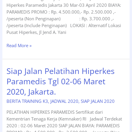
Hiperkes Paramedis Jakarta 30 Mar-03 April 2020 BIAYA:
PARAMEDIS PROMO : Rp. 4.500.000,- Rp. 2.500.000 ,-
/peserta (Non Penginapan) : Rp. 3.700.000 ,-
/peserta (Include Penginapan) LOKASI : Alternatif Lokasi
Pusat Hiperkes, Jl Jend A. Yani
Siap
Read More »
Jalan
Hiperkes
Paramedis
Siap Jalan Pelatihan Hiperkes
Tgl
Paramedis Tgl 02-06 Maret
30
Maret-
2020, Jakarta.
03
April
BERITA TRAINING K3
,
JADWAL 2020
,
SIAP JALAN 2020
2020,
PELATIHAN HIPERKES PARAMEDIS Sertifikat dari
Jakarta
Kementrian Tenaga Kerja (Kemnaker) RI Jadwal Terdekat
2020 : 02-06 Maret 2020 SIAP JALAN BIAYA: PARAMEDIS