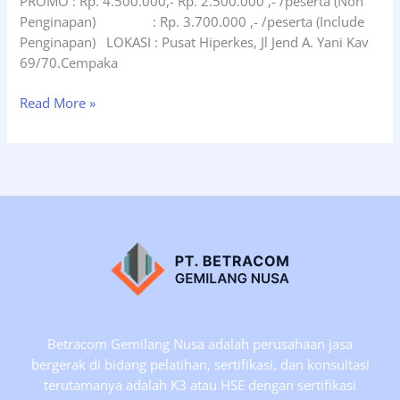
PROMO : Rp. 4.500.000,- Rp. 2.500.000 ,- /peserta (Non
Penginapan) : Rp. 3.700.000 ,- /peserta (Include
Penginapan) LOKASI : Pusat Hiperkes, Jl Jend A. Yani Kav
69/70.Cempaka
Siap
Read More »
Jalan
Pelatihan
Hiperkes
Paramedis
Tgl
02-
06
Maret
2020,
Jakarta.
Betracom Gemilang Nusa adalah perusahaan jasa
bergerak di bidang pelatihan, sertifikasi, dan konsultasi
terutamanya adalah K3 atau HSE dengan sertifikasi