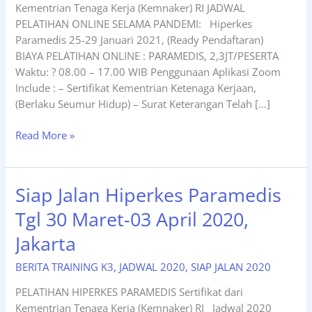
Kementrian Tenaga Kerja (Kemnaker) RI JADWAL
PELATIHAN ONLINE SELAMA PANDEMI: Hiperkes
Paramedis 25-29 Januari 2021, (Ready Pendaftaran)
BIAYA PELATIHAN ONLINE : PARAMEDIS, 2,3JT/PESERTA
Waktu: ? 08.00 – 17.00 WIB Penggunaan Aplikasi Zoom
Include : – Sertifikat Kementrian Ketenaga Kerjaan,
(Berlaku Seumur Hidup) – Surat Keterangan Telah […]
Jadwal
Read More »
Hiperkes
Paramedis
Bulan
Siap Jalan Hiperkes Paramedis
Januari
Tgl 30 Maret-03 April 2020,
2021
Jakarta
BERITA TRAINING K3
,
JADWAL 2020
,
SIAP JALAN 2020
PELATIHAN HIPERKES PARAMEDIS Sertifikat dari
Kementrian Tenaga Kerja (Kemnaker) RI Jadwal 2020