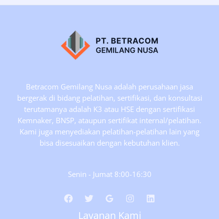
Analisis
Pengelolaan
Limbah
B3,
Tanggal
15-
17
Betracom Gemilang Nusa adalah perusahaan jasa
Feb
bergerak di bidang pelatihan, sertifikasi, dan konsultasi
2021
terutamanya adalah K3 atau HSE dengan sertifikasi
Kemnaker, BNSP, ataupun sertifikat internal/pelatihan.
Kami juga menyediakan pelatihan-pelatihan lain yang
bisa disesuaikan dengan kebutuhan klien.
Senin - Jumat 8:00-16:30
Layanan Kami