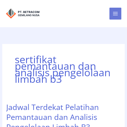
Lewati
ke
konten
sertifikat
pemantauan dan
analisis pengelolaan
limbah b3
Jadwal Terdekat Pelatihan
Pemantauan dan Analisis
Pengelolaan Limbah B3,