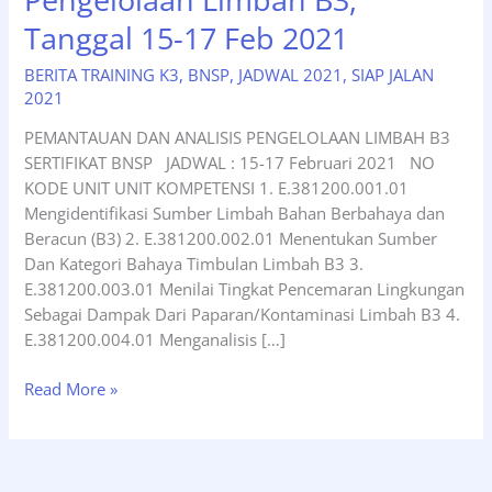
Tanggal 15-17 Feb 2021
BERITA TRAINING K3
,
BNSP
,
JADWAL 2021
,
SIAP JALAN
2021
PEMANTAUAN DAN ANALISIS PENGELOLAAN LIMBAH B3
SERTIFIKAT BNSP JADWAL : 15-17 Februari 2021 NO
KODE UNIT UNIT KOMPETENSI 1. E.381200.001.01
Mengidentifikasi Sumber Limbah Bahan Berbahaya dan
Beracun (B3) 2. E.381200.002.01 Menentukan Sumber
Dan Kategori Bahaya Timbulan Limbah B3 3.
E.381200.003.01 Menilai Tingkat Pencemaran Lingkungan
Sebagai Dampak Dari Paparan/Kontaminasi Limbah B3 4.
E.381200.004.01 Menganalisis […]
Jadwal
Read More »
Terdekat
Pelatihan
Pemantauan
dan