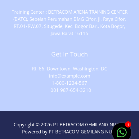
Training Center : BETRACOM ARENA TRAINING CENTER
(BATC), Sebelah Perumahan BMG Cifor, Jl. Raya Cifor,
RT.01/RW.07, Situgede, Kec. Bogor Bar., Kota Bogor,
Jawa Barat 16115
Get In Touch
Rt. 66, Downtown, Washington, DC
info@example.com​
1-800-1234-567
+001 987-654-3210
Copyright © 2026 PT BETRACOM GEMILANG NUSA |
1
Powered by PT BETRACOM GEMILANG NUSA