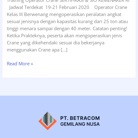
Training Operator Crane SERTIFIKASI & SIO KEMENAKER RI
Jadwal Terdekat 19-21 Februari 2020 Operator Crane
Kelas III Berwenang mengoperasikan peralatan angkat
sesuai jenisnya dengan kapasitas kurang dari 25 ton atau
tinggi menara sampai dengan 40 meter. Catatan penting!
Ketika Prakteknya, peserta akan mengoperasikan jenis
Crane yang dikehendaki sesuai dia bekerjanya
menggunakan Crane apa […]
Siap
Read More »
Jalan
Operator
Crane
Kelas
III
Tgl
19-
21
Februari
2020,