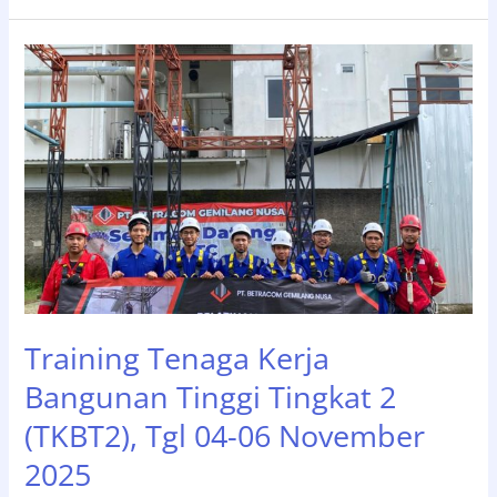
Kerja
Bangunan
Tinggi
Tingkat
2
(TKBT2),
Tgl
18-
20
November
2025
Training Tenaga Kerja
Bangunan Tinggi Tingkat 2
(TKBT2), Tgl 04-06 November
2025