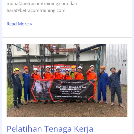
mutia@betracomtraining.com dan
tiara@betracomtraining.com.
Pelatihan
Read More »
Tenaga
Kerja
Bangunan
Tinggi
Tingkat
2
(TKBT2),
Tgl
11-
13
Februari
2026
Pelatihan Tenaga Kerja