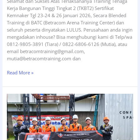
Selamat dan Sukses Atas Terlaksananya Training Tenaga
Kerja Bangunan Tinggi Tingkat 2 (TKBT2) Sertifikat
Kemnaker Tgl 23-24 & 26 Januari 2026, Secara Blended
Training di BATC (Betracom Arena Training Center) dan
seluruh peserta dinyatakan LULUS. Perusahaan anda ingin
mengadakan inhouse? Bisa menghubungi kami di Telp/wa
0812-9805-3891 (Tiara) / 0822-6806-6126 (Mutia), atau
email betracomtraining@gmail.com,
mutia@betracomtraining.com dan
Pelatihan
Read More »
Tenaga
Kerja
Bangunan
Tinggi
Tingkat
2
(TKBT2),
Tgl
23-