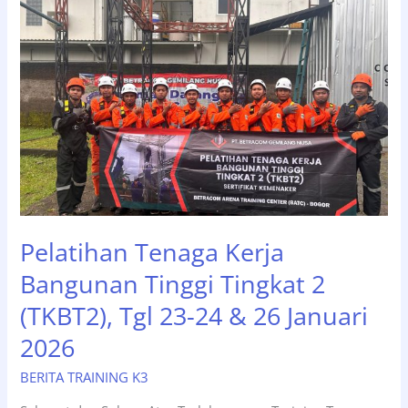
Tinggi
Tingkat
2
(TKBT2),
Tgl
03-
05
Februari
2026
Pelatihan Tenaga Kerja
Bangunan Tinggi Tingkat 2
(TKBT2), Tgl 23-24 & 26 Januari
2026
BERITA TRAINING K3