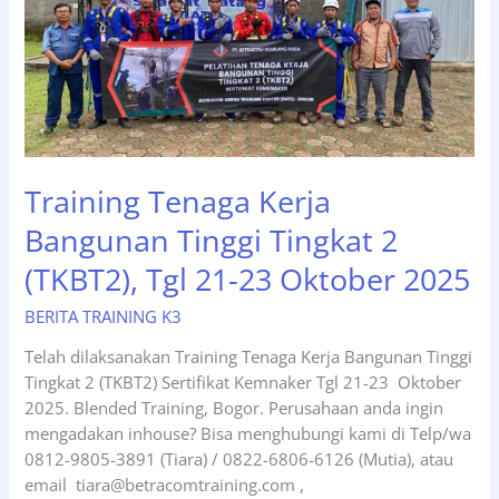
Tgl
04-
06
November
2025
Training Tenaga Kerja
Bangunan Tinggi Tingkat 2
(TKBT2), Tgl 21-23 Oktober 2025
BERITA TRAINING K3
Telah dilaksanakan Training Tenaga Kerja Bangunan Tinggi
Tingkat 2 (TKBT2) Sertifikat Kemnaker Tgl 21-23 Oktober
2025. Blended Training, Bogor. Perusahaan anda ingin
mengadakan inhouse? Bisa menghubungi kami di Telp/wa
0812-9805-3891 (Tiara) / 0822-6806-6126 (Mutia), atau
email tiara@betracomtraining.com ,