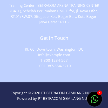
Training Center : BETRACOM ARENA TRAINING CENTER
(BATC), Sebelah Perumahan BMG Cifor, Jl. Raya Cifor,
RT.01/RW.07, Situgede, Kec. Bogor Bar., Kota Bogor,
Jawa Barat 16115
Get In Touch
Rt. 66, Downtown, Washington, DC
info@example.com​
1-800-1234-567
+001 987-654-3210
Copyright © 2026 PT BETRACOM GEMILANG NUSA |
1
Powered by PT BETRACOM GEMILANG NUSA