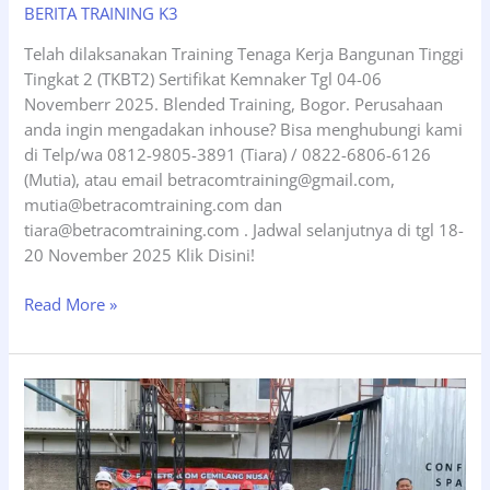
BERITA TRAINING K3
Telah dilaksanakan Training Tenaga Kerja Bangunan Tinggi
Tingkat 2 (TKBT2) Sertifikat Kemnaker Tgl 04-06
Novemberr 2025. Blended Training, Bogor. Perusahaan
anda ingin mengadakan inhouse? Bisa menghubungi kami
di Telp/wa 0812-9805-3891 (Tiara) / 0822-6806-6126
(Mutia), atau email betracomtraining@gmail.com,
mutia@betracomtraining.com dan
tiara@betracomtraining.com . Jadwal selanjutnya di tgl 18-
20 November 2025 Klik Disini!
Training
Read More »
Tenaga
Kerja
Bangunan
Tinggi
Tingkat
2
(TKBT2),