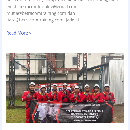
email betracomtraining@gmail.com,
mutia@betracomtraining.com dan
tiara@betracomtraining.com. Jadwal
Pelatihan
Read More »
Tenaga
Kerja
Bangunan
Tinggi
Tingkat
2
(TKBT2),
Tgl
16-
18
Desember
2025