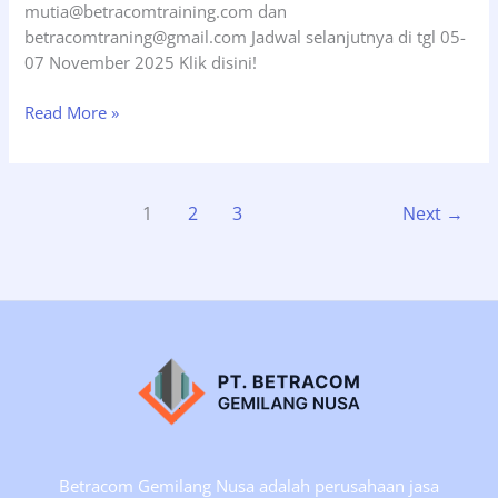
mutia@betracomtraining.com dan
betracomtraning@gmail.com Jadwal selanjutnya di tgl 05-
07 November 2025 Klik disini!
Training
Read More »
Tenaga
Kerja
Bangunan
1
2
3
Next
→
Tinggi
Tingkat
2
(TKBT2),
Tgl
21-
23
Oktober
2025
Betracom Gemilang Nusa adalah perusahaan jasa