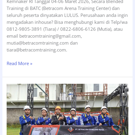
Kemnaker RI Tanggal 04-06 Maret 2026, Secara Blended
Training di BATC (Betracom Arena Training Center) dan
seluruh peserta dinyatakan LULUS. Perusahaan anda ingin
mengadakan inhouse? Bisa menghubungi kami di Telp/wa
0812-9805-3891 (Tiara) / 0822-6806-6126 (Mutia), atau
email betracomtraining@gmail.com,
mutia@betracomtraining.com dan
tiara@betracomtraining.com.
Pelatihan
Read More »
Tenaga
Kerja
Bangunan
Tinggi
Tingkat
2
(TKBT2),
Tgl
04-
06