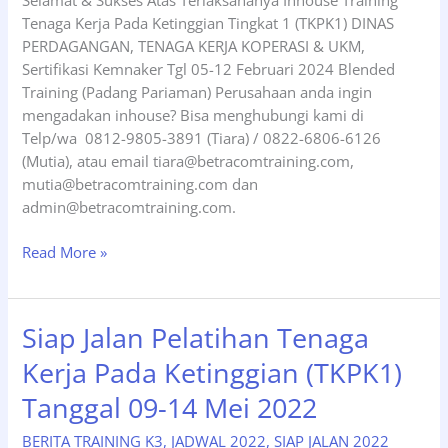
Selamat & Sukses Atas Terlaksananya Inhouse Training
Tenaga Kerja Pada Ketinggian Tingkat 1 (TKPK1) DINAS
PERDAGANGAN, TENAGA KERJA KOPERASI & UKM,
Sertifikasi Kemnaker Tgl 05-12 Februari 2024 Blended
Training (Padang Pariaman) Perusahaan anda ingin
mengadakan inhouse? Bisa menghubungi kami di
Telp/wa 0812-9805-3891 (Tiara) / 0822-6806-6126
(Mutia), atau email tiara@betracomtraining.com,
mutia@betracomtraining.com dan
admin@betracomtraining.com.
Inhouse
Read More »
TKPK1
Tgl
05-
Siap Jalan Pelatihan Tenaga
12
Kerja Pada Ketinggian (TKPK1)
Februarai
2024
Tanggal 09-14 Mei 2022
Padang
Pariaman
BERITA TRAINING K3
,
JADWAL 2022
,
SIAP JALAN 2022