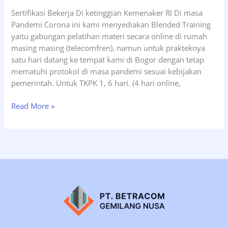
Mei
Sertifikasi Bekerja Di ketinggian Kemenaker RI Di masa
2022
Pandemi Corona ini kami menyediakan Blended Training
yaitu gabungan pelatihan materi secara online di rumah
masing masing (telecomfren), namun untuk prakteknya
satu hari datang ke tempat kami di Bogor dengan tetap
mematuhi protokol di masa pandemi sesuai kebijakan
pemerintah. Untuk TKPK 1, 6 hari. (4 hari online,
Jadwal
Read More »
Terdekat
Tenaga
Kerja
Pada
Ketinggian
(TKPK
1)
dan
Tenaga
Kerja