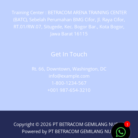
Training Center : BETRACOM ARENA TRAINING CENTER
(BATC), Sebelah Perumahan BMG Cifor, Jl. Raya Cifor,
RT.01/RW.07, Situgede, Kec. Bogor Bar., Kota Bogor,
Jawa Barat 16115
Get In Touch
Rt. 66, Downtown, Washington, DC
info@example.com​
1-800-1234-567
+001 987-654-3210
Copyright © 2026 PT BETRACOM GEMILANG NUSA |
1
Powered by PT BETRACOM GEMILANG NUSA