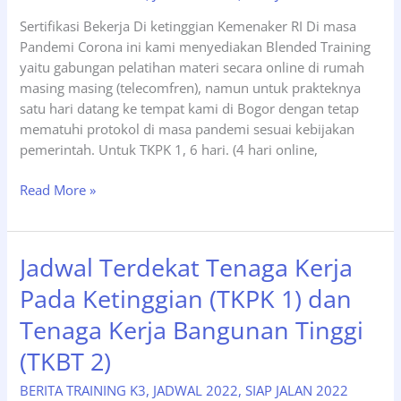
Sertifikasi Bekerja Di ketinggian Kemenaker RI Di masa
Pandemi Corona ini kami menyediakan Blended Training
yaitu gabungan pelatihan materi secara online di rumah
masing masing (telecomfren), namun untuk prakteknya
satu hari datang ke tempat kami di Bogor dengan tetap
mematuhi protokol di masa pandemi sesuai kebijakan
pemerintah. Untuk TKPK 1, 6 hari. (4 hari online,
Siap
Read More »
Jalan
Pelatihan
Tenaga
Jadwal Terdekat Tenaga Kerja
Kerja
Pada Ketinggian (TKPK 1) dan
Pada
Ketinggian
Tenaga Kerja Bangunan Tinggi
(TKPK1)
(TKBT 2)
Tanggal
09-
BERITA TRAINING K3
,
JADWAL 2022
,
SIAP JALAN 2022
14