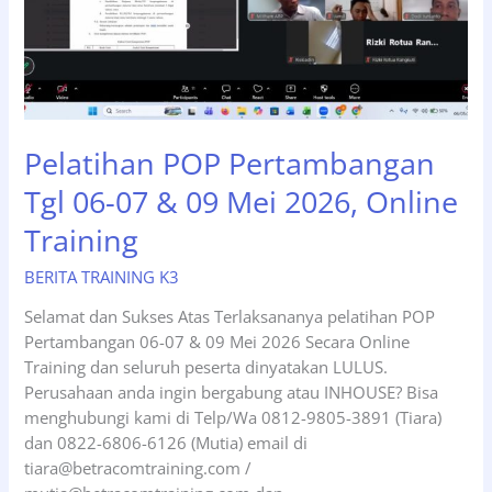
Pelatihan POP Pertambangan
Tgl 06-07 & 09 Mei 2026, Online
Training
BERITA TRAINING K3
Selamat dan Sukses Atas Terlaksananya pelatihan POP
Pertambangan 06-07 & 09 Mei 2026 Secara Online
Training dan seluruh peserta dinyatakan LULUS.
Perusahaan anda ingin bergabung atau INHOUSE? Bisa
menghubungi kami di Telp/Wa 0812-9805-3891 (Tiara)
dan 0822-6806-6126 (Mutia) email di
tiara@betracomtraining.com /