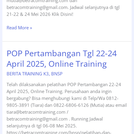
mutia@betracomtraining.com dan
betracomtraining@gmail.com. Jadwal selanjutnya di tgl
21-22 & 24 Mei 2026 Klik Disini!
Pelatihan
Read More »
POP
Pertambangan
Tgl
POP Pertambangan Tgl 22-24
06-
April 2025, Online Training
07
&
BERITA TRAINING K3
,
BNSP
09
Mei
Telah dilaksanakan pelatihan POP Pertambangan 22-24
2026,
April 2025, Online Training. Perusahaan anda ingin
Online
bergabung? Bisa menghubungi kami di Telp/Wa 0812-
Training
9805-3891 (Tiara) dan 0822-6806-6126 (Mutia) atau email
tiara@betracomtraining.com /
betracomtraining@gmail.com . Running Jadwal
selanjutnya di tgl 06-08 Mei 2025.
https://betracomtraining.com/bnsp/pelatihan-dan-