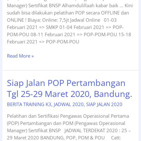
Sept
Manager) Sertifikat BNSP Alhamdulillaah kabar baik … Kini
–
sudah bisa dilakukan pelatihan POP secara OFFLINE dan
01
ONLINE ! Biaya: Online: 7,5jt Jadwal Online 01-03
Okt
Februari 2021 => SMKP 01-04 Februari 2021 => POP-
2021.
POM-POU 08-11 Februari 2021 => POP-POM-POU 15-18
Februari 2021 => POP-POM-POU
Jadwal
Read More »
Terdekat
Pelatihan
Pengawas
Siap Jalan POP Pertambangan
Operasional
Tgl 25-29 Maret 2020, Bandung.
Pertama
(POP)
BERITA TRAINING K3
,
JADWAL 2020
,
SIAP JALAN 2020
Pertambangan
dan
Pelatihan dan Sertifikasi Pengawas Operasional Pertama
POM
(POP) Pertambangan dan POM (Pengawas Operasional
(Pengawas
Manager) Sertifikat BNSP JADWAL TERDEKAT 2020 : 25 –
Operasional
29 Maret 2020 BANDUNG, POP, POM & POU Catt: