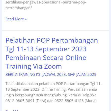
sertifikasi-pengawas-operasional-pertama-pop-
pertambangan/
Pelatihan
Read More »
dan
Sertifikasi
Pengawas
Pelatihan POP Pertambangan
Operasional
Tgl 11-13 September 2023
Pertama
(POP)
Pembinaan Secara Online
Pertambangan,
Training Via Zoom
09-
11
BERITA TRAINING K3
,
JADWAL 2023
,
SIAP JALAN 2023
September
2024.
Telah dilaksanakan pelatihan POP Pertambangan Tgl 11-
13 September 2023, Online Trining. Perusahaan anda
ingin bergabung? Bisa menghubungi kami di Telp/Wa
0812-9805-3891 (Tiara) dan 0822-6806-6126 (Mutia)