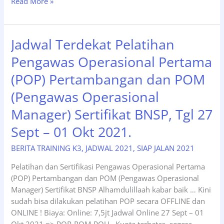
Pelatihan
Read More »
POP
Pertambangan
Tgl
Jadwal Terdekat Pelatihan
11-
Pengawas Operasional Pertama
13
September
(POP) Pertambangan dan POM
2023
(Pengawas Operasional
Pembinaan
Secara
Manager) Sertifikat BNSP, Tgl 27
Online
Training
Sept – 01 Okt 2021.
Via
BERITA TRAINING K3
,
JADWAL 2021
,
SIAP JALAN 2021
Zoom
Pelatihan dan Sertifikasi Pengawas Operasional Pertama
(POP) Pertambangan dan POM (Pengawas Operasional
Manager) Sertifikat BNSP Alhamdulillaah kabar baik … Kini
sudah bisa dilakukan pelatihan POP secara OFFLINE dan
ONLINE ! Biaya: Online: 7,5jt Jadwal Online 27 Sept – 01
Okt 2021 => POP-POM-POU Kuota terbatas, segera