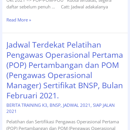
daftar sebelum penuh … Catt: Jadwal adakalanya
Jadwal
Read More »
Terdekat
Pelatihan
Pengawas
Jadwal Terdekat Pelatihan
Operasional
Pengawas Operasional Pertama
Pertama
(POP)
(POP) Pertambangan dan POM
Pertambangan
(Pengawas Operasional
dan
POM
Manager) Sertifikat BNSP, Bulan
(Pengawas
Operasional
Februari 2021.
Manager)
BERITA TRAINING K3
,
BNSP
,
JADWAL 2021
,
SIAP JALAN
Sertifikat
2021
BNSP,
Tgl
Pelatihan dan Sertifikasi Pengawas Operasional Pertama
27
(POP) Pertambangan dan POM (Pengawas Operasional