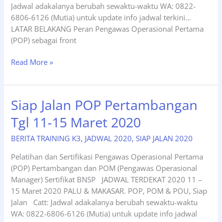
Manager)
Jadwal adakalanya berubah sewaktu-waktu WA: 0822-
Sertifikat
6806-6126 (Mutia) untuk update info jadwal terkini…
BNSP,
LATAR BELAKANG Peran Pengawas Operasional Pertama
Bulan
(POP) sebagai front
Februari
2021.
Siap
Read More »
Jalan
POP
Pertambangan
Siap Jalan POP Pertambangan
Tgl
Tgl 11-15 Maret 2020
25-
29
BERITA TRAINING K3
,
JADWAL 2020
,
SIAP JALAN 2020
Maret
2020,
Pelatihan dan Sertifikasi Pengawas Operasional Pertama
Bandung.
(POP) Pertambangan dan POM (Pengawas Operasional
Manager) Sertifikat BNSP JADWAL TERDEKAT 2020 11 –
15 Maret 2020 PALU & MAKASAR. POP, POM & POU, Siap
Jalan Catt: Jadwal adakalanya berubah sewaktu-waktu
WA: 0822-6806-6126 (Mutia) untuk update info jadwal