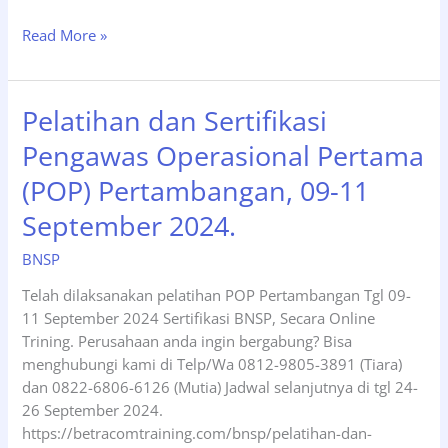
POP
Read More »
Pertambangan
Tgl
16-
Pelatihan dan Sertifikasi
18
Pengawas Operasional Pertama
Oktober
2024,
(POP) Pertambangan, 09-11
Online
September 2024.
Training
BNSP
Telah dilaksanakan pelatihan POP Pertambangan Tgl 09-
11 September 2024 Sertifikasi BNSP, Secara Online
Trining. Perusahaan anda ingin bergabung? Bisa
menghubungi kami di Telp/Wa 0812-9805-3891 (Tiara)
dan 0822-6806-6126 (Mutia) Jadwal selanjutnya di tgl 24-
26 September 2024.
https://betracomtraining.com/bnsp/pelatihan-dan-