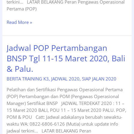
terkini… LATAR BELAKANG Peran Pengawas Operasional
Pertama (POP)
Siap
Read More »
Jalan
POP
Pertambangan
Jadwal POP Pertambangan
Tgl
BNSP Tgl 11-15 Maret 2020, Bali
11-
15
& Palu.
Maret
2020
BERITA TRAINING K3
,
JADWAL 2020
,
SIAP JALAN 2020
Pelatihan dan Sertifikasi Pengawas Operasional Pertama
(POP) Pertambangan dan POM (Pengawas Operasional
Manager) Sertifikat BNSP JADWAL TERDEKAT 2020 : 11 –
15 Maret 2020 BALI, POU 11 – 15 Maret 2020 PALU. POP,
POM & POU Catt: Jadwal adakalanya berubah sewaktu-
waktu WA: 0822-6806-6126 (Mutia) untuk update info
jadwal terkini… LATAR BELAKANG Peran