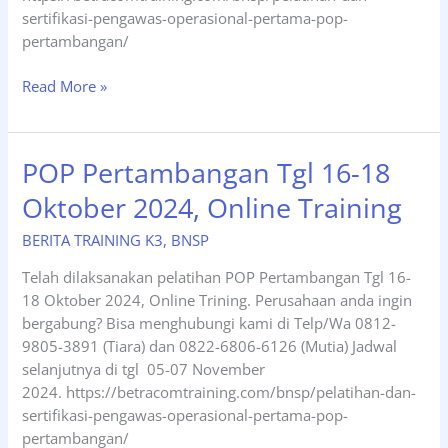
sertifikasi-pengawas-operasional-pertama-pop-
pertambangan/
POP
Read More »
Pertambangan
Tgl
22-
POP Pertambangan Tgl 16-18
24
Oktober 2024, Online Training
April
2025,
BERITA TRAINING K3
,
BNSP
Online
Training
Telah dilaksanakan pelatihan POP Pertambangan Tgl 16-
18 Oktober 2024, Online Trining. Perusahaan anda ingin
bergabung? Bisa menghubungi kami di Telp/Wa 0812-
9805-3891 (Tiara) dan 0822-6806-6126 (Mutia) Jadwal
selanjutnya di tgl 05-07 November
2024. https://betracomtraining.com/bnsp/pelatihan-dan-
sertifikasi-pengawas-operasional-pertama-pop-
pertambangan/