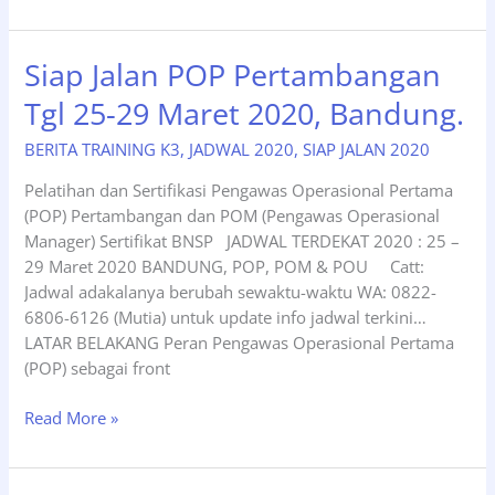
Terdekat
Pelatihan
Pengawas
Siap Jalan POP Pertambangan
Operasional
Tgl 25-29 Maret 2020, Bandung.
Pertama
(POP)
BERITA TRAINING K3
,
JADWAL 2020
,
SIAP JALAN 2020
Pertambangan
dan
Pelatihan dan Sertifikasi Pengawas Operasional Pertama
POM
(POP) Pertambangan dan POM (Pengawas Operasional
(Pengawas
Manager) Sertifikat BNSP JADWAL TERDEKAT 2020 : 25 –
Operasional
29 Maret 2020 BANDUNG, POP, POM & POU Catt:
Manager)
Jadwal adakalanya berubah sewaktu-waktu WA: 0822-
Sertifikat
6806-6126 (Mutia) untuk update info jadwal terkini…
BNSP,
LATAR BELAKANG Peran Pengawas Operasional Pertama
Tgl
(POP) sebagai front
27
Sept
Siap
Read More »
–
Jalan
01
POP
Okt
Pertambangan