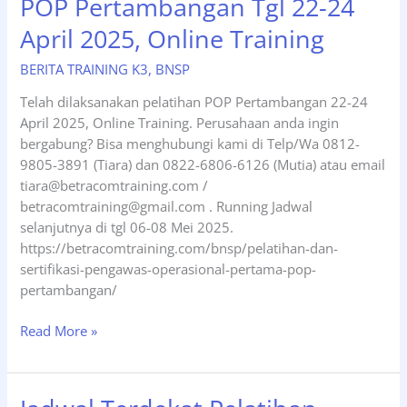
POP Pertambangan Tgl 22-24
30
April 2025, Online Training
Juli
&
BERITA TRAINING K3
,
BNSP
01
Agustus
Telah dilaksanakan pelatihan POP Pertambangan 22-24
2025,
April 2025, Online Training. Perusahaan anda ingin
Online
bergabung? Bisa menghubungi kami di Telp/Wa 0812-
Training
9805-3891 (Tiara) dan 0822-6806-6126 (Mutia) atau email
tiara@betracomtraining.com /
betracomtraining@gmail.com . Running Jadwal
selanjutnya di tgl 06-08 Mei 2025.
https://betracomtraining.com/bnsp/pelatihan-dan-
sertifikasi-pengawas-operasional-pertama-pop-
pertambangan/
POP
Read More »
Pertambangan
Tgl
22-