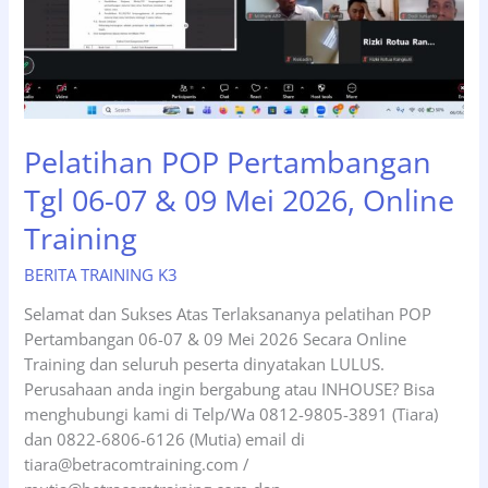
Pelatihan POP Pertambangan
Tgl 06-07 & 09 Mei 2026, Online
Training
BERITA TRAINING K3
Selamat dan Sukses Atas Terlaksananya pelatihan POP
Pertambangan 06-07 & 09 Mei 2026 Secara Online
Training dan seluruh peserta dinyatakan LULUS.
Perusahaan anda ingin bergabung atau INHOUSE? Bisa
menghubungi kami di Telp/Wa 0812-9805-3891 (Tiara)
dan 0822-6806-6126 (Mutia) email di
tiara@betracomtraining.com /