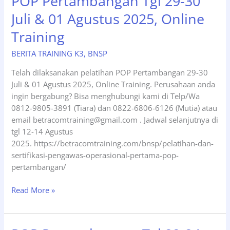
POP Pertambangan Tgl 29-30
16-
Juli & 01 Agustus 2025, Online
18
Desember
Training
2025,
Online
BERITA TRAINING K3
,
BNSP
Training
Telah dilaksanakan pelatihan POP Pertambangan 29-30
Juli & 01 Agustus 2025, Online Training. Perusahaan anda
ingin bergabung? Bisa menghubungi kami di Telp/Wa
0812-9805-3891 (Tiara) dan 0822-6806-6126 (Mutia) atau
email betracomtraining@gmail.com . Jadwal selanjutnya di
tgl 12-14 Agustus
2025. https://betracomtraining.com/bnsp/pelatihan-dan-
sertifikasi-pengawas-operasional-pertama-pop-
pertambangan/
POP
Read More »
Pertambangan
Tgl
29-