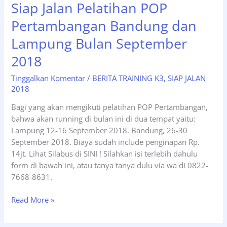
Siap Jalan Pelatihan POP
2021.
Tgl
Pertambangan Bandung dan
25-
29
Lampung Bulan September
Maret
2018
2020,
Bandung.
Tinggalkan Komentar
/
BERITA TRAINING K3
,
SIAP JALAN
2018
Bagi yang akan mengikuti pelatihan POP Pertambangan,
bahwa akan running di bulan ini di dua tempat yaitu:
Lampung 12-16 September 2018. Bandung, 26-30
September 2018. Biaya sudah include penginapan Rp.
14jt. Lihat Silabus di SINI ! Silahkan isi terlebih dahulu
form di bawah ini, atau tanya tanya dulu via wa di 0822-
7668-8631.
Siap
Read More »
Jalan
Pelatihan