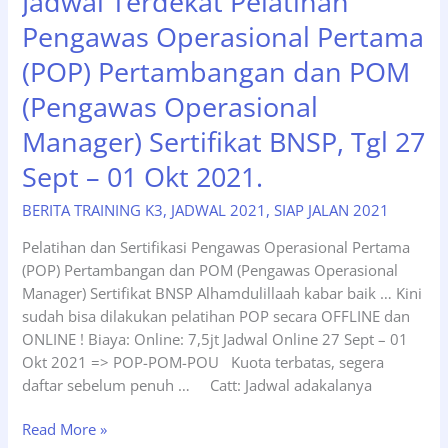
Jadwal Terdekat Pelatihan
24
Pengawas Operasional Pertama
April
2025,
(POP) Pertambangan dan POM
Online
(Pengawas Operasional
Training
Manager) Sertifikat BNSP, Tgl 27
Sept – 01 Okt 2021.
BERITA TRAINING K3
,
JADWAL 2021
,
SIAP JALAN 2021
Pelatihan dan Sertifikasi Pengawas Operasional Pertama
(POP) Pertambangan dan POM (Pengawas Operasional
Manager) Sertifikat BNSP Alhamdulillaah kabar baik … Kini
sudah bisa dilakukan pelatihan POP secara OFFLINE dan
ONLINE ! Biaya: Online: 7,5jt Jadwal Online 27 Sept – 01
Okt 2021 => POP-POM-POU Kuota terbatas, segera
daftar sebelum penuh … Catt: Jadwal adakalanya
Jadwal
Read More »