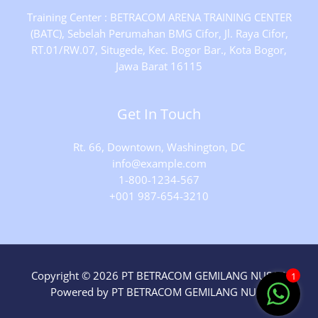
Training Center : BETRACOM ARENA TRAINING CENTER
(BATC), Sebelah Perumahan BMG Cifor, Jl. Raya Cifor,
RT.01/RW.07, Situgede, Kec. Bogor Bar., Kota Bogor,
Jawa Barat 16115
Get In Touch
Rt. 66, Downtown, Washington, DC
info@example.com​
1-800-1234-567
+001 987-654-3210
Copyright © 2026 PT BETRACOM GEMILANG NUSA |
1
Powered by PT BETRACOM GEMILANG NUSA